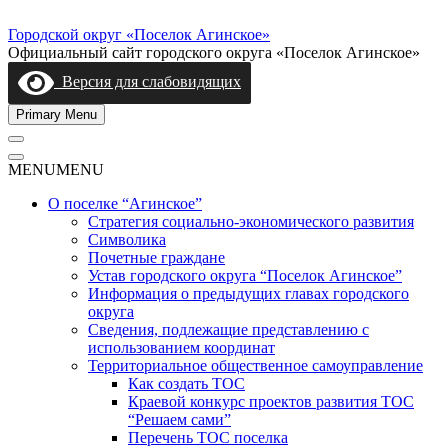
Skip
to
Городской округ «Поселок Агинское»
content
Официальный сайт городского округа «Поселок Агинское»
Версия для слабовидящих
Primary Menu
MENU
MENU
О поселке “Агинское”
Стратегия социально-экономического развития
Символика
Почетные граждане
Устав городского округа “Поселок Агинское”
Информация о предыдущих главах городского
округа
Сведения, подлежащие представлению с
использованием координат
Территориальное общественное самоуправление
Как создать ТОС
Краевой конкурс проектов развития ТОС
“Решаем сами”
Перечень ТОС поселка