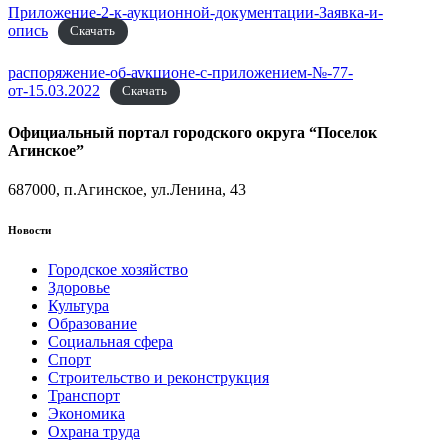
Приложение-2-к-аукционной-документации-Заявка-и-
опись
Скачать
распоряжение-об-аукционе-с-приложением-№-77-
от-15.03.2022
Скачать
Официальный портал городского округа “Поселок
Агинское”
687000, п.Агинское, ул.Ленина, 43
Новости
Городское хозяйство
Здоровье
Культура
Образование
Социальная сфера
Спорт
Строительство и реконструкция
Транспорт
Экономика
Охрана труда