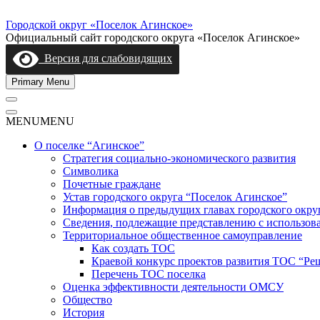
Skip
to
Городской округ «Поселок Агинское»
content
Официальный сайт городского округа «Поселок Агинское»
Версия для слабовидящих
Primary Menu
MENU
MENU
О поселке “Агинское”
Стратегия социально-экономического развития
Символика
Почетные граждане
Устав городского округа “Поселок Агинское”
Информация о предыдущих главах городского окру
Сведения, подлежащие представлению с использов
Территориальное общественное самоуправление
Как создать ТОС
Краевой конкурс проектов развития ТОС “Ре
Перечень ТОС поселка
Оценка эффективности деятельности ОМСУ
Общество
История