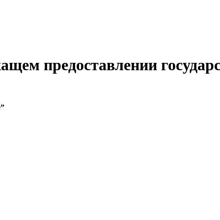
жащем предоставлении государ
е”