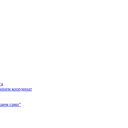
га
анием координат
шаем сами”