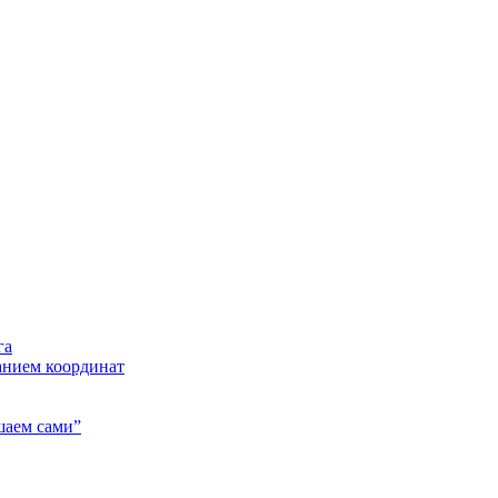
га
анием координат
шаем сами”