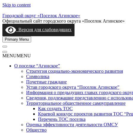
Skip to content
Городской округ «Поселок Агинское»
Официальный сайт городского округа «Поселок Агинское»
Версия для слабовидящих
Primary Menu
MENU
MENU
О поселке “Агинское”
Стратегия социально-экономического развития
Символика
Почетные граждане
Устав городского округа “Поселок Агинское”
Информация о предыдущих главах городского окру
Сведения, подлежащие представлению с использов
Территориальное общественное самоуправление
Как создать ТОС
Краевой конкурс проектов развития ТОС “Ре
Перечень ТОС поселка
Оценка эффективности деятельности ОМСУ
Общество