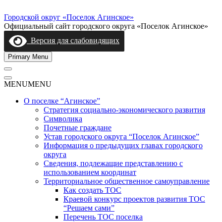
Skip
to
Городской округ «Поселок Агинское»
content
Официальный сайт городского округа «Поселок Агинское»
Версия для слабовидящих
Primary Menu
MENU
MENU
О поселке “Агинское”
Стратегия социально-экономического развития
Символика
Почетные граждане
Устав городского округа “Поселок Агинское”
Информация о предыдущих главах городского
округа
Сведения, подлежащие представлению с
использованием координат
Территориальное общественное самоуправление
Как создать ТОС
Краевой конкурс проектов развития ТОС
“Решаем сами”
Перечень ТОС поселка