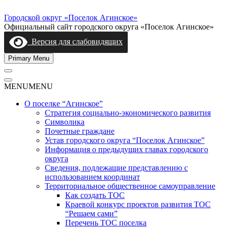
Skip
to
Городской округ «Поселок Агинское»
content
Официальный сайт городского округа «Поселок Агинское»
Версия для слабовидящих
Primary Menu
MENU
MENU
О поселке “Агинское”
Стратегия социально-экономического развития
Символика
Почетные граждане
Устав городского округа “Поселок Агинское”
Информация о предыдущих главах городского
округа
Сведения, подлежащие представлению с
использованием координат
Территориальное общественное самоуправление
Как создать ТОС
Краевой конкурс проектов развития ТОС
“Решаем сами”
Перечень ТОС поселка