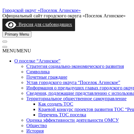
Skip
to
Городской округ «Поселок Агинское»
content
Официальный сайт городского округа «Поселок Агинское»
Версия для слабовидящих
Primary Menu
MENU
MENU
О поселке “Агинское”
Стратегия социально-экономического развития
Символика
Почетные граждане
Устав городского округа “Поселок Агинское”
Информация о предыдущих главах городского окру
Сведения, подлежащие представлению с использов
Территориальное общественное самоуправление
Как создать ТОС
Краевой конкурс проектов развития ТОС “Ре
Перечень ТОС поселка
Оценка эффективности деятельности ОМСУ
Общество
История