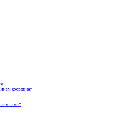
га
анием координат
шаем сами”