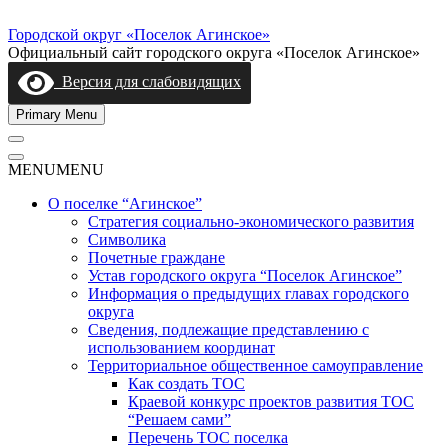
Skip
to
Городской округ «Поселок Агинское»
content
Официальный сайт городского округа «Поселок Агинское»
Версия для слабовидящих
Primary Menu
MENU
MENU
О поселке “Агинское”
Стратегия социально-экономического развития
Символика
Почетные граждане
Устав городского округа “Поселок Агинское”
Информация о предыдущих главах городского
округа
Сведения, подлежащие представлению с
использованием координат
Территориальное общественное самоуправление
Как создать ТОС
Краевой конкурс проектов развития ТОС
“Решаем сами”
Перечень ТОС поселка