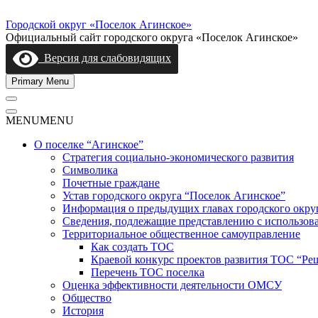
Skip
to
Городской округ «Поселок Агинское»
content
Официальный сайт городского округа «Поселок Агинское»
Версия для слабовидящих
Primary Menu
MENU
MENU
О поселке “Агинское”
Стратегия социально-экономического развития
Символика
Почетные граждане
Устав городского округа “Поселок Агинское”
Информация о предыдущих главах городского окру
Сведения, подлежащие представлению с использов
Территориальное общественное самоуправление
Как создать ТОС
Краевой конкурс проектов развития ТОС “Ре
Перечень ТОС поселка
Оценка эффективности деятельности ОМСУ
Общество
История