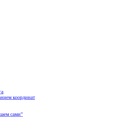
га
анием координат
шаем сами”