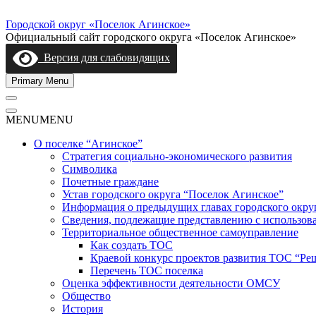
Skip
to
Городской округ «Поселок Агинское»
content
Официальный сайт городского округа «Поселок Агинское»
Версия для слабовидящих
Primary Menu
MENU
MENU
О поселке “Агинское”
Стратегия социально-экономического развития
Символика
Почетные граждане
Устав городского округа “Поселок Агинское”
Информация о предыдущих главах городского окру
Сведения, подлежащие представлению с использов
Территориальное общественное самоуправление
Как создать ТОС
Краевой конкурс проектов развития ТОС “Ре
Перечень ТОС поселка
Оценка эффективности деятельности ОМСУ
Общество
История