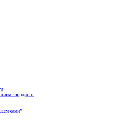
га
анием координат
шаем сами”