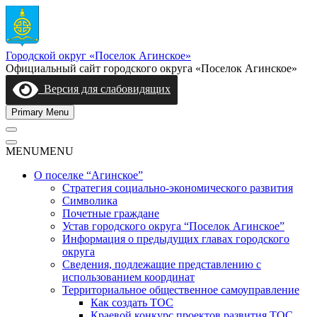
Skip
to
content
Городской округ «Поселок Агинское»
Официальный сайт городского округа «Поселок Агинское»
Версия для слабовидящих
Primary Menu
MENU
MENU
О поселке “Агинское”
Стратегия социально-экономического развития
Символика
Почетные граждане
Устав городского округа “Поселок Агинское”
Информация о предыдущих главах городского
округа
Сведения, подлежащие представлению с
использованием координат
Территориальное общественное самоуправление
Как создать ТОС
Краевой конкурс проектов развития ТОС