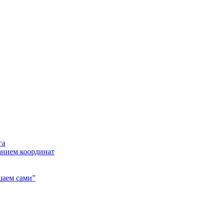
га
анием координат
шаем сами”