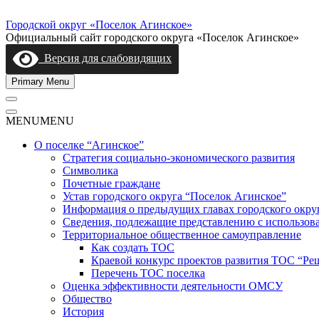
Skip
to
Городской округ «Поселок Агинское»
content
Официальный сайт городского округа «Поселок Агинское»
Версия для слабовидящих
Primary Menu
MENU
MENU
О поселке “Агинское”
Стратегия социально-экономического развития
Символика
Почетные граждане
Устав городского округа “Поселок Агинское”
Информация о предыдущих главах городского окру
Сведения, подлежащие представлению с использов
Территориальное общественное самоуправление
Как создать ТОС
Краевой конкурс проектов развития ТОС “Ре
Перечень ТОС поселка
Оценка эффективности деятельности ОМСУ
Общество
История