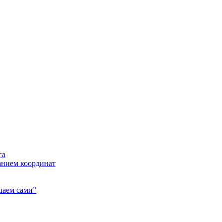
га
анием координат
шаем сами”