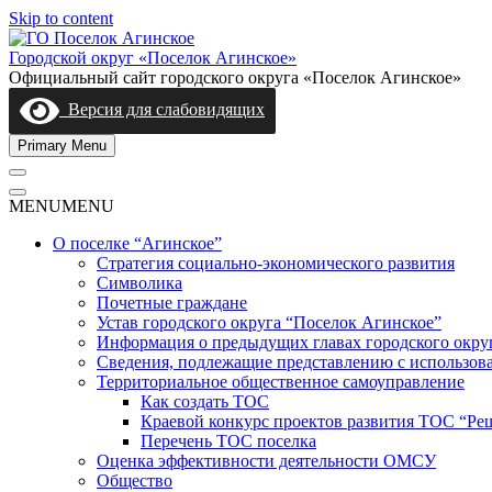
Skip to content
Городской округ «Поселок Агинское»
Официальный сайт городского округа «Поселок Агинское»
Версия для слабовидящих
Primary Menu
MENU
MENU
О поселке “Агинское”
Стратегия социально-экономического развития
Символика
Почетные граждане
Устав городского округа “Поселок Агинское”
Информация о предыдущих главах городского окру
Сведения, подлежащие представлению с использов
Территориальное общественное самоуправление
Как создать ТОС
Краевой конкурс проектов развития ТОС “Ре
Перечень ТОС поселка
Оценка эффективности деятельности ОМСУ
Общество