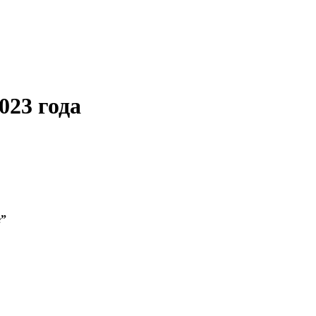
023 года
е”