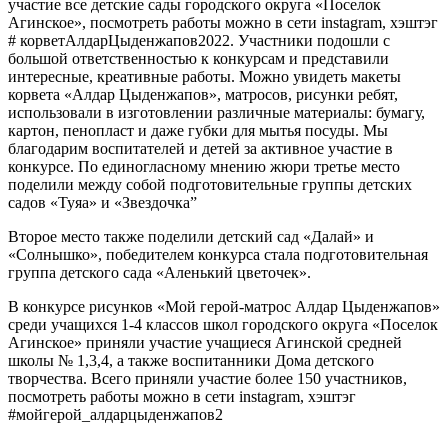
участие все детские сады городского округа «Поселок
Агинское», посмотреть работы можно в сети instagram, хэштэг
# корветАлдарЦыденжапов2022. Участники подошли с
большой ответственностью к конкурсам и представили
интересные, креативные работы. Можно увидеть макеты
корвета «Алдар Цыденжапов», матросов, рисунки ребят,
использовали в изготовлении различные материалы: бумагу,
картон, пенопласт и даже губки для мытья посуды. Мы
благодарим воспитателей и детей за активное участие в
конкурсе. По единогласному мнению жюри третье место
поделили между собой подготовительные группы детских
садов «Туяа» и «Звездочка”
Второе место также поделили детский сад «Далай» и
«Солнышко», победителем конкурса стала подготовительная
группа детского сада «Аленький цветочек».
В конкурсе рисунков «Мой герой-матрос Алдар Цыденжапов»
среди учащихся 1-4 классов школ городского округа «Поселок
Агинское» приняли участие учащиеся Агинской средней
школы № 1,3,4, а также воспитанники Дома детского
творчества. Всего приняли участие более 150 участников,
посмотреть работы можно в сети instagram, хэштэг
#мойгерой_алдарцыденжапов2