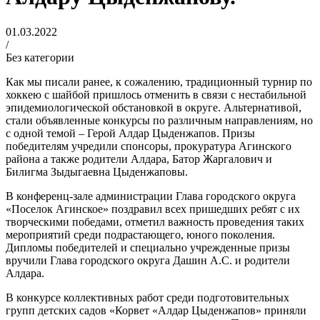
01.03.2022
/
Без категории
Как мы писали ранее, к сожалению, традиционный турнир по
хоккею с шайбой пришлось отменить в связи с нестабильной
эпидемиологической обстановкой в округе. Альтернативой,
стали объявленные конкурсы по различным направлениям, но
с одной темой – Герой Алдар Цыденжапов. Призы
победителям учредили спонсоры, прокуратура Агинского
района а также родители Алдара, Батор Жаргалович и
Билигма Зыдыгаевна Цыденжаповы.
В конференц-зале администрации Глава городского округа
«Поселок Агинское» поздравил всех пришедших ребят с их
творческими победами, отметил важность проведения таких
мероприятий среди подрастающего, юного поколения.
Дипломы победителей и специально учрежденные призы
вручили Глава городского округа Дашин А.С. и родители
Алдара.
В конкурсе коллективных работ среди подготовительных
групп детских садов «Корвет «Алдар Цыденжапов» приняли