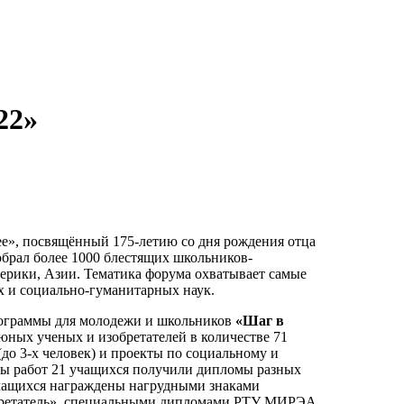
22»
», посвящённый 175-летию со дня рождения отца
собрал более 1000 блестящих школьников-
мерики, Азии. Тематика форума охватывает самые
х и социально-гуманитарных наук.
рограммы для молодежи и школьников
«Шаг в
юных ученых и изобретателей в количестве 71
(до 3-х человек) и проекты по социальному и
ты работ 21 учащихся получили дипломы разных
 3 учащихся награждены нагрудными знаками
обретатель», специальными дипломами РТУ МИРЭА