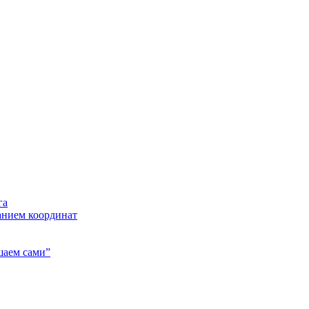
га
анием координат
шаем сами”