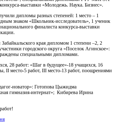
конкурса-выставки «Молодежь. Наука. Бизнес».
лучили дипломы разных степеней: 1 место – 1
грудным знаком «Школьник-исследователь», 1 ученик
ационального финалиста конкурса-выставки
ликации.
 Забайкальского края дипломом 1 степени –2, 2
 участники городского округа «Поселок Агинское»:
 награждены специальными дипломами.
я, 28 работ: «Шаг в будущее»-18 учащихся, 16
, II место-5 работ, III место-13 работ, поощрениями
едагог-новатор»: Готопова Цыжидма
ная гимназия-интернат»; Кибирева Ирина
работ!
ня