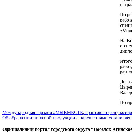
награ
По ре
работ
специ
«Моло
На Вс
степе
дипло
Итого
работ
разно
Два н
Цырен
Валер
Поздр
Навигация
Международная Премия #МЫВМЕСТЕ, грантовый фонд которой с
Об обращении пищевой продукции с нарушениями установлен
по
записям
Официальный портал городского округа “Поселок Агинско