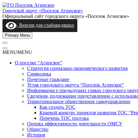
Skip
to
Городской округ «Поселок Агинское»
content
Официальный сайт городского округа «Поселок Агинское»
Версия для слабовидящих
Primary Menu
MENU
MENU
О поселке “Агинское”
Стратегия социально-экономического развития
Символика
Почетные граждане
Устав городского округа “Поселок Агинское”
Информация о предыдущих главах городского окру
Сведения, подлежащие представлению с использов
Территориальное общественное самоуправление
Как создать ТОС
Краевой конкурс проектов развития ТОС “Ре
Перечень ТОС поселка
Оценка эффективности деятельности ОМСУ
Общество
История