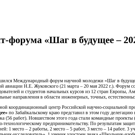
т-форума «Шаг в будущее – 20
шился Международный форум научной молодежи «Шаг в будущее
ой авиации Н.Е. Жуковского (21 марта – 20 мая 2022 г.). Форум 
дователей и студентов начальных курсов из 12 стран Европы, А
льные направления в области инженерных, точных, естественны
ной координационный центр Российской научно-социальной п
щее»
по Забайкальскому краю представил в этом году делегацию 
ка (56 работ). Новшеством этого года стали командные проекты 
о-технологическому предпринимательству. По результатам защи
ней: 1 место – 2 работы, 2 место – 5 работ, 3 место – 14 работ.
ьник-исследователь», 1 ученик удостоен знака «Школьник-из