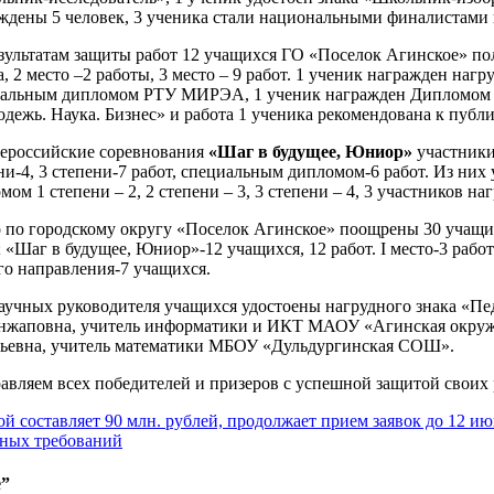
ждены 5 человек, 3 ученика стали национальными финалистами 
зультатам защиты работ 12 учащихся ГО «Поселок Агинское» по
а, 2 место –2 работы, 3 место – 9 работ. 1 ученик награжден на
альным дипломом РТУ МИРЭА, 1 ученик награжден Дипломом н
дежь. Наука. Бизнес» и работа 1 ученика рекомендована к пуб
ероссийские соревнования
«Шаг в будущее, Юниор»
участники
ни-4, 3 степени-7 работ, специальным дипломом-6 работ. Из них
мом 1 степени – 2, 2 степени – 3, 3 степени – 4, 3 участников
 по городскому округу «Поселок Агинское» поощрены 30 учащихс
; «Шаг в будущее, Юниор»-12 учащихся, 12 работ. I место-3 работы
го направления-7 учащихся.
аучных руководителя учащихся удостоены нагрудного знака «П
жаповна, учитель информатики и ИКТ МАОУ «Агинская окруж
ьевна, учитель математики МБОУ «Дульдургинская СОШ».
авляем всех победителей и призеров с успешной защитой своих 
оставляет 90 млн. рублей, продолжает прием заявок до 12 ию
ных требований
е”