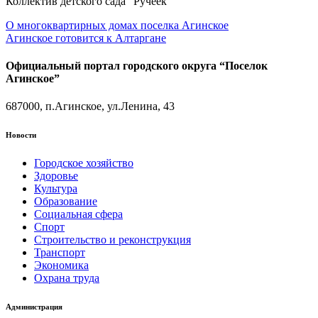
Коллектив детского сада “Ручеек”
Навигация
О многоквартирных домах поселка Агинское
Агинское готовится к Алтаргане
по
записям
Официальный портал городского округа “Поселок
Агинское”
687000, п.Агинское, ул.Ленина, 43
Новости
Городское хозяйство
Здоровье
Культура
Образование
Социальная сфера
Спорт
Строительство и реконструкция
Транспорт
Экономика
Охрана труда
Администрация