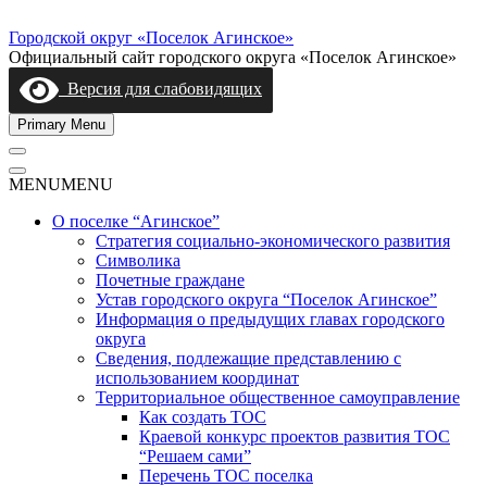
Skip
to
Городской округ «Поселок Агинское»
content
Официальный сайт городского округа «Поселок Агинское»
Версия для слабовидящих
Primary Menu
MENU
MENU
О поселке “Агинское”
Стратегия социально-экономического развития
Символика
Почетные граждане
Устав городского округа “Поселок Агинское”
Информация о предыдущих главах городского
округа
Сведения, подлежащие представлению с
использованием координат
Территориальное общественное самоуправление
Как создать ТОС
Краевой конкурс проектов развития ТОС
“Решаем сами”
Перечень ТОС поселка