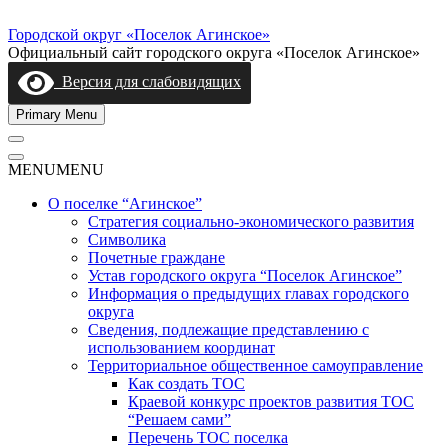
Skip
to
Городской округ «Поселок Агинское»
content
Официальный сайт городского округа «Поселок Агинское»
Версия для слабовидящих
Primary Menu
MENU
MENU
О поселке “Агинское”
Стратегия социально-экономического развития
Символика
Почетные граждане
Устав городского округа “Поселок Агинское”
Информация о предыдущих главах городского
округа
Сведения, подлежащие представлению с
использованием координат
Территориальное общественное самоуправление
Как создать ТОС
Краевой конкурс проектов развития ТОС
“Решаем сами”
Перечень ТОС поселка