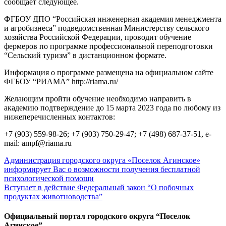
сообщает следующее.
ФГБОУ ДПО “Российская инженерная академия менеджмента
и агробизнеса” подведомственная Министерству сельского
хозяйства Российской Федерации, проводит обучение
фермеров по программе профессиональной переподготовки
“Сельский туризм” в дистанционном формате.
Информация о программе размещена на официальном сайте
ФГБОУ “РИАМА” http://riama.ru/
Желающим пройти обучение необходимо направить в
академию подтверждение до 15 марта 2023 года по любому из
нижеперечисленных контактов:
+7 (903) 559-98-26; +7 (903) 750-29-47; +7 (498) 687-37-51, e-
mail: ampf@riama.ru
Навигация
Администрация городского округа «Поселок Агинское»
информирует Вас о возможности получения бесплатной
по
психологической помощи
записям
Вступает в действие Федеральный закон “О побочных
продуктах животноводства”
Официальный портал городского округа “Поселок
Агинское”