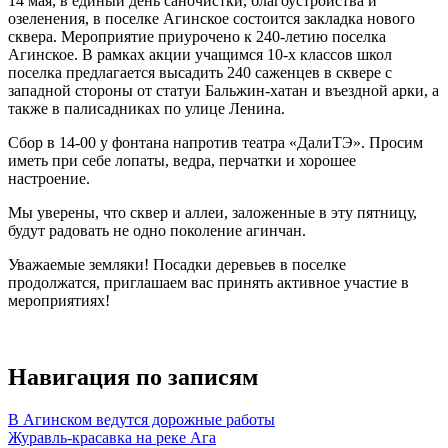
14 мая, в единый день саночистки, благоустройства и
озеленения, в поселке Агинское состоится закладка нового
сквера. Мероприятие приурочено к 240-летию поселка
Агинское. В рамках акции учащимся 10-х классов школ
поселка предлагается высадить 240 саженцев в сквере с
западной стороны от статуи Бальжин-хатан и въездной арки, а
также в палисадниках по улице Ленина.
Сбор в 14-00 у фонтана напротив театра «ДалиТЭ». Просим
иметь при себе лопаты, ведра, перчатки и хорошее
настроение.
Мы уверены, что сквер и аллеи, заложенные в эту пятницу,
будут радовать не одно поколение агинчан.
Уважаемые земляки! Посадки деревьев в поселке
продолжатся, приглашаем вас принять активное участие в
мероприятиях!
Навигация по записям
В Агинском ведутся дорожные работы
Журавль-красавка на реке Ага