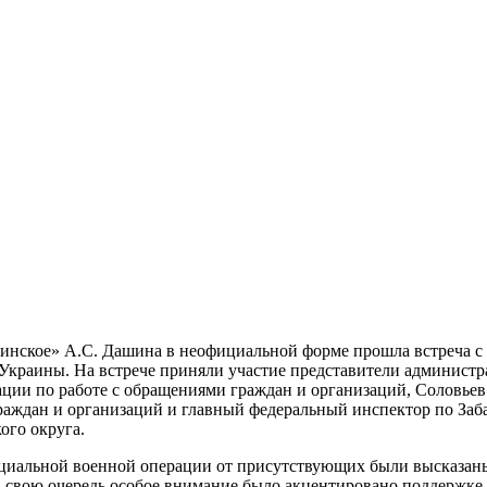
 Агинское» А.С. Дашина в неофициальной форме прошла встреча
Украины. На встрече приняли участие представители админист
ции по работе с обращениями граждан и организаций, Соловье
раждан и организаций и главный федеральный инспектор по Заб
ого округа.
иальной военной операции от присутствующих были высказаны 
. В свою очередь особое внимание было акцентировано поддержке