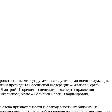
 с родственниками, супругами и сослуживцами военнослужащих
рации президента Российской Федерации – Иванов Сергей
в Дмитрий Игоревич – специалист-эксперт Управления
айкальскому краю – Васильев Евсей Владимирович,
слова признательности и благодарности их близким, за
 военнослужащих, их семей на уровне региона и федерации при