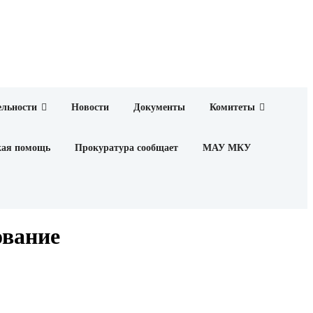
ельности
Новости
Документы
Комитеты
кая помощь
Прокуратура сообщает
МАУ МКУ
ование