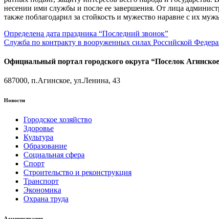
несении ими службы и после ее завершения. От лица админист
также поблагодарил за стойкость и мужество наравне с их муж
Навигация
Определена дата праздника “Последний звонок”
Служба по контракту в вооруженных силах Российской Федер
по
записям
Официальный портал городского округа “Поселок Агинско
687000, п.Агинское, ул.Ленина, 43
Новости
Городское хозяйство
Здоровье
Культура
Образование
Социальная сфера
Спорт
Строительство и реконструкция
Транспорт
Экономика
Охрана труда
Администрация