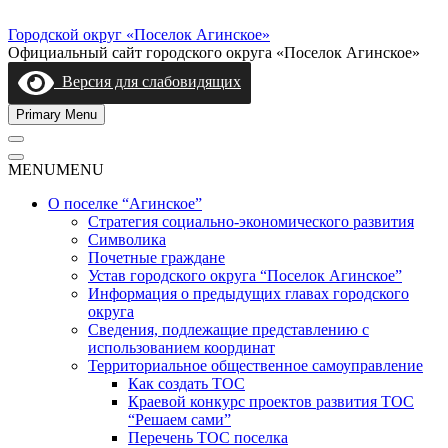
Skip
to
Городской округ «Поселок Агинское»
content
Официальный сайт городского округа «Поселок Агинское»
Версия для слабовидящих
Primary Menu
MENU
MENU
О поселке “Агинское”
Стратегия социально-экономического развития
Символика
Почетные граждане
Устав городского округа “Поселок Агинское”
Информация о предыдущих главах городского
округа
Сведения, подлежащие представлению с
использованием координат
Территориальное общественное самоуправление
Как создать ТОС
Краевой конкурс проектов развития ТОС
“Решаем сами”
Перечень ТОС поселка