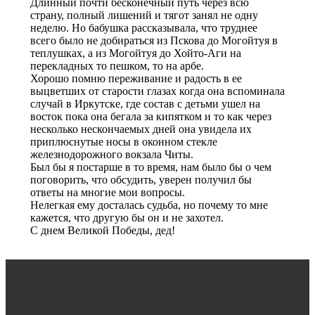
Длинный почти бесконечный путь через всю
страну, полный лишений и тягот занял не одну
неделю. Но бабушка рассказывала, что труднее
всего было не добираться из Пскова до Могойтуя в
теплушках, а из Могойтуя до Хойто-Аги на
перекладных то пешком, то на арбе.
Хорошо помню переживание и радость в ее
выцветших от старости глазах когда она вспоминала
случай в Иркутске, где состав с детьми ушел на
восток пока она бегала за кипятком и то как через
несколько нескончаемых дней она увидела их
приплюснутые носы в оконном стекле
железнодорожного вокзала Читы.
Был бы я постарше в то время, нам было бы о чем
поговорить, что обсудить, уверен получил бы
ответы на многие мои вопросы.
Нелегкая ему досталась судьба, но почему то мне
кажется, что другую бы он и не захотел.
С днем Великой Победы, дед!