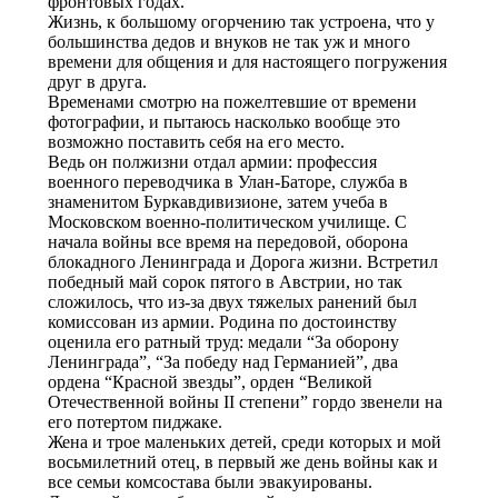
фронтовых годах.
Жизнь, к большому огорчению так устроена, что у
большинства дедов и внуков не так уж и много
времени для общения и для настоящего погружения
друг в друга.
Временами смотрю на пожелтевшие от времени
фотографии, и пытаюсь насколько вообще это
возможно поставить себя на его место.
Ведь он полжизни отдал армии: профессия
военного переводчика в Улан-Баторе, служба в
знаменитом Буркавдивизионе, затем учеба в
Московском военно-политическом училище. С
начала войны все время на передовой, оборона
блокадного Ленинграда и Дорога жизни. Встретил
победный май сорок пятого в Австрии, но так
сложилось, что из-за двух тяжелых ранений был
комиссован из армии. Родина по достоинству
оценила его ратный труд: медали “За оборону
Ленинграда”, “За победу над Германией”, два
ордена “Красной звезды”, орден “Великой
Отечественной войны II степени” гордо звенели на
его потертом пиджаке.
Жена и трое маленьких детей, среди которых и мой
восьмилетний отец, в первый же день войны как и
все семьи комсостава были эвакуированы.