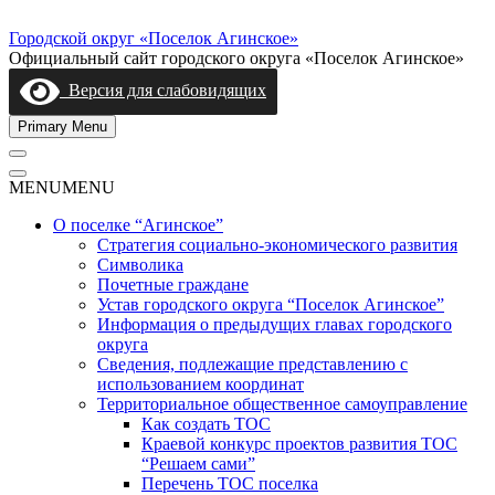
Skip
to
Городской округ «Поселок Агинское»
content
Официальный сайт городского округа «Поселок Агинское»
Версия для слабовидящих
Primary Menu
MENU
MENU
О поселке “Агинское”
Стратегия социально-экономического развития
Символика
Почетные граждане
Устав городского округа “Поселок Агинское”
Информация о предыдущих главах городского
округа
Сведения, подлежащие представлению с
использованием координат
Территориальное общественное самоуправление
Как создать ТОС
Краевой конкурс проектов развития ТОС
“Решаем сами”
Перечень ТОС поселка